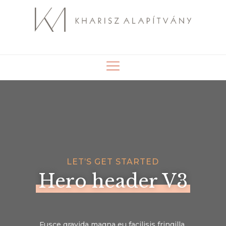
LET’S GET STARTED
Hero header V3
Fusce gravida magna eu facilisis fringilla.