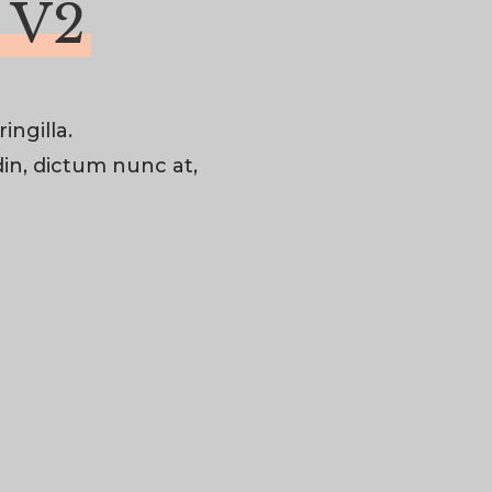
 V2
ingilla.
din, dictum nunc at,